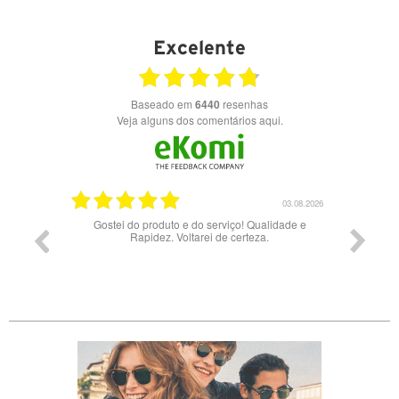
VER DETALHES
Excelente
Baseado em
6440
resenhas
Veja alguns dos comentários aqui.
17.06.2026
03.08.2026
Gostei do produto e do serviço! Qualidade e
Rapidez. Voltarei de certeza.