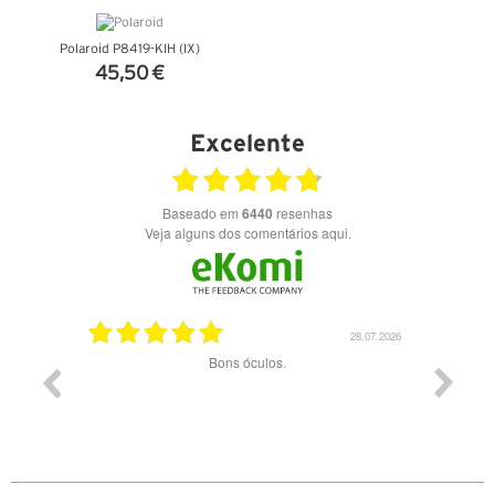
Polaroid P8419-KIH (IX)
45,50 €
VER DETALHES
Excelente
Baseado em
6440
resenhas
Veja alguns dos comentários aqui.
03.08.2026
28.07.2026
ade e
Bons óculos.
Óculos d