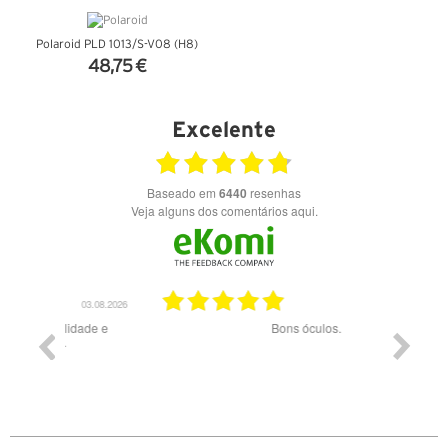
Polaroid PLD 1013/S-V08 (H8)
48,75 €
VER DETALHES
Excelente
Baseado em
6440
resenhas
Veja alguns dos comentários aqui.
03.08.2026
28.07.2026
ade e
Bons óculos.
Óculos d