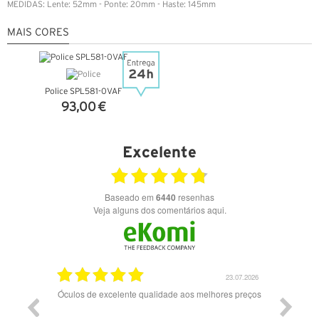
MEDIDAS: Lente: 52mm - Ponte: 20mm - Haste: 145mm
MAIS CORES
Police SPL581-0VAF
93,00 €
VER DETALHES
Excelente
Baseado em
6440
resenhas
Veja alguns dos comentários aqui.
28.07.2026
23.07.2026
Óculos de excelente qualidade aos melhores preços