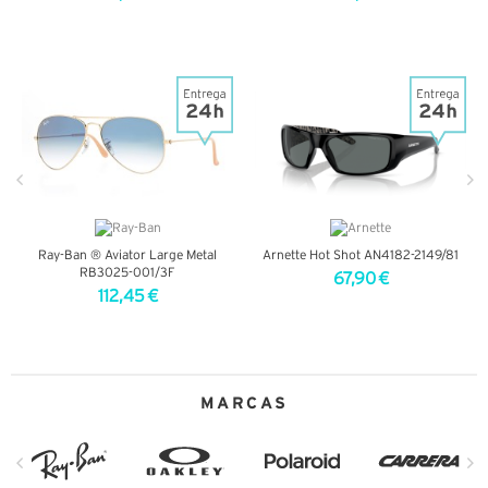
VER DETALHES
VER DETALHES
Ray-Ban ® Aviator Large Metal
Arnette Hot Shot AN4182-2149/81
RB3025-001/3F
67,90 €
112,45 €
VER DETALHES
VER DETALHES
MARCAS