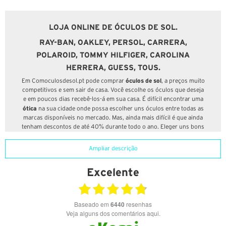
LOJA ONLINE DE ÓCULOS DE SOL.
RAY-BAN, OAKLEY, PERSOL, CARRERA,
POLAROID, TOMMY HILFIGER, CAROLINA
HERRERA, GUESS, TOUS.
óculos de sol
Em Comoculosdesol.pt pode comprar
, a preços muito
competitivos e sem sair de casa. Você escolhe os óculos que deseja
e em poucos dias recebê-los-á em sua casa. É difícil encontrar uma
ótica
na sua cidade onde possa escolher uns óculos entre todas as
marcas disponíveis no mercado. Mas, ainda mais difícil é que ainda
tenham descontos de até 40% durante todo o ano. Eleger uns bons
óculos requere a ajuda de profissionais. Em Comoculosdesol.pt
ajudamos-lhe a escolher a lente que mais se adapta a si sem deixar
Ampliar descrição
de lado a moda e tendências. Na nossa loja online de óculos de sol
encontrará as melhores marcas e novidades de temporada aos
Excelente
melhores preços; ao mesmo tempo que poderá ter aconselhamento
personalizado através de uma equipa de profissionais óticos que
trabalham na nossa loja física.
Baseado em
6440
resenhas
Em Comoculosdesol.pt temos uma vasta gama de marcas e ofertas
Veja alguns dos comentários aqui.
que não o deixará indiferente.
Ray-ban, Oakley, Persol, Polaroid, Saint Laurent, Tous, Carolina