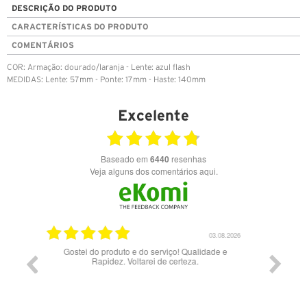
DESCRIÇÃO DO PRODUTO
CARACTERÍSTICAS DO PRODUTO
COMENTÁRIOS
COR: Armação: dourado/laranja - Lente: azul flash
MEDIDAS: Lente: 57mm - Ponte: 17mm - Haste: 140mm
Excelente
Baseado em
6440
resenhas
Veja alguns dos comentários aqui.
03.08.2026
28.07.2026
lidade e
Bons óculos.
Óculo