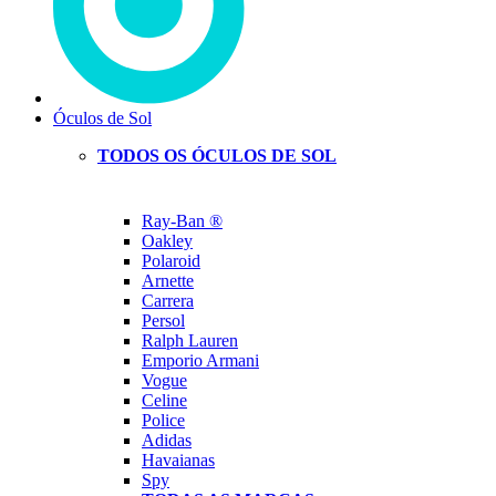
Óculos de Sol
TODOS OS ÓCULOS DE SOL
Ray-Ban ®
Oakley
Polaroid
Arnette
Carrera
Persol
Ralph Lauren
Emporio Armani
Vogue
Celine
Police
Adidas
Havaianas
Spy