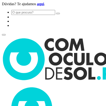
Dúvidas? Te ajudamos
aqui
.