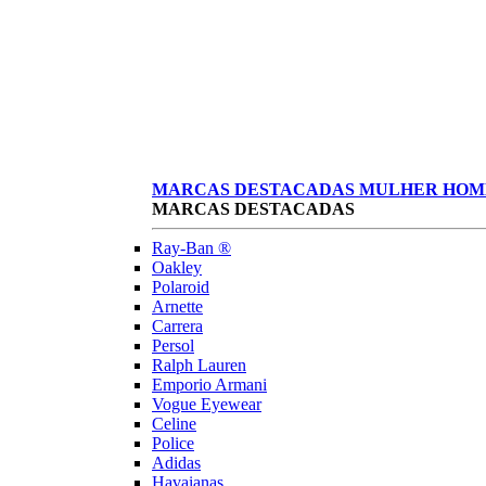
MARCAS DESTACADAS
MULHER
HOM
MARCAS DESTACADAS
Ray-Ban ®
Oakley
Polaroid
Arnette
Carrera
Persol
Ralph Lauren
Emporio Armani
Vogue Eyewear
Celine
Police
Adidas
Havaianas