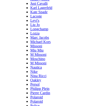
Just Cavalli
Karl Lagerfeld
Kate Spade
Lacoste
Levi's
Liu Jo
Longchamp
Lozza
Marc Jacobs
Michael Kors
Missoni
Miu Miu
M Missoni
Moschino
M Missoni
Nautica
Nike
Nina Ricci
Oakley
Persol
Philipp Plein
Pierre Cardin
Polaroid
Polaroid
Police