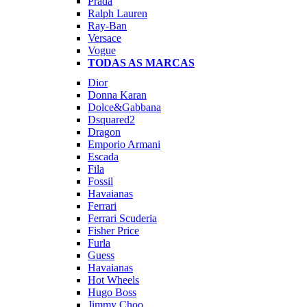
Prada
Ralph Lauren
Ray-Ban
Versace
Vogue
TODAS AS MARCAS
Dior
Donna Karan
Dolce&Gabbana
Dsquared2
Dragon
Emporio Armani
Escada
Fila
Fossil
Havaianas
Ferrari
Ferrari Scuderia
Fisher Price
Furla
Guess
Havaianas
Hot Wheels
Hugo Boss
Jimmy Choo