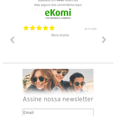
Veja alguns dos comentários aqui.
03.08.2026
28.07.2026
ade e
Bons óculos.
Óculos d
Assine nossa newsletter