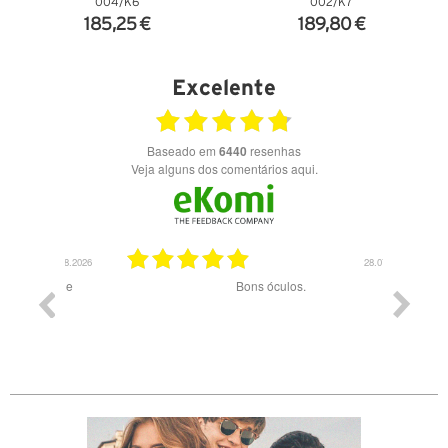
004/K6
002/K7
185,25 €
189,80 €
VER DETALHES
VER DETALHES
Excelente
Baseado em
6440
resenhas
Veja alguns dos comentários aqui.
03.08.2026
28.07.2026
ade e
Bons óculos.
Óculos d