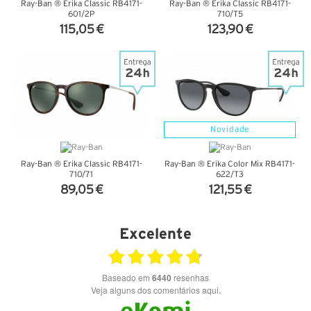
Ray-Ban ® Erika Classic RB4171-
Ray-Ban ® Erika Classic RB4171-
601/2P
710/T5
115,05 €
123,90 €
VER DETALHES
VER DETALHES
Novidade
Ray-Ban ® Erika Classic RB4171-
Ray-Ban ® Erika Color Mix RB4171-
710/71
622/T3
89,05 €
121,55 €
VER DETALHES
VER DETALHES
Excelente
Baseado em
6440
resenhas
Veja alguns dos comentários aqui.