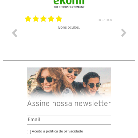
03.08.2026
28.07.2026
ade e
Bons óculos.
Óculos d
Assine nossa newsletter
Aceito a política de privacidade