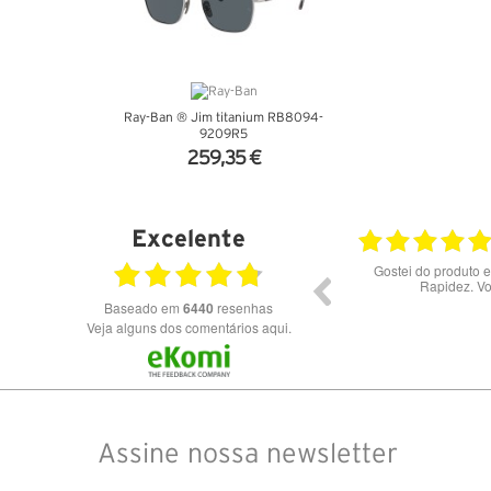
Ray-Ban ® Jim titanium RB8094-
9209R5
259,35 €
VER DETALHES
Excelente
28.07.2026
Bons óculos.
Óculos de excelent
Baseado em
6440
resenhas
Veja alguns dos comentários aqui.
Assine nossa newsletter