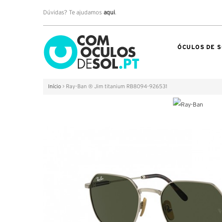
Dúvidas? Te ajudamos
aqui
.
ÓCULOS DE S
Início
>
Ray-Ban ® Jim titanium RB8094-926531