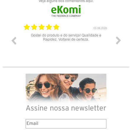
Veja alguns dos comentários aqui.
03.08.2026
28.07
 do serviço! Qualidade e
Bons óculos.
tarei de certeza.
Assine nossa newsletter