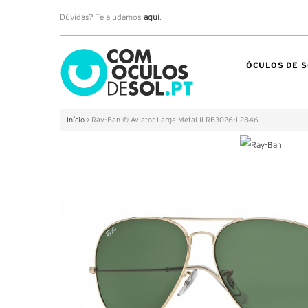
Dúvidas? Te ajudamos
aqui
.
ÓCULOS DE S
Início
>
Ray-Ban ® Aviator Large Metal II RB3026-L2846