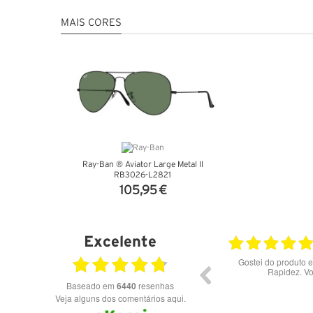
MAIS CORES
Ray-Ban ® Aviator Large Metal II
RB3026-L2821
105,95 €
VER DETALHES
Excelente
17.06.2026
0
*****
Gostei do produto e do serviço! Quali
Rapidez. Voltarei de certeza.
Baseado em
6440
resenhas
Veja alguns dos comentários aqui.