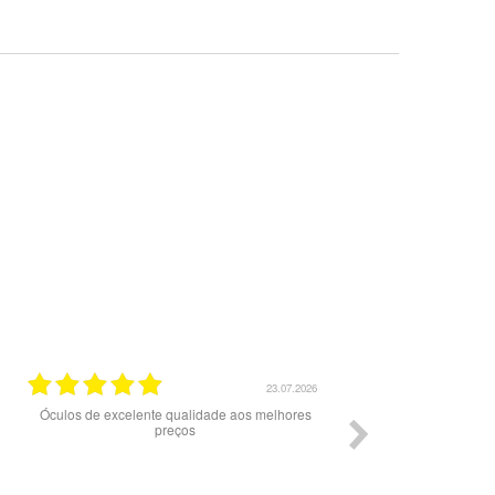
23.07.2026
20
xcelente qualidade aos melhores
Excelente serviço.
preços