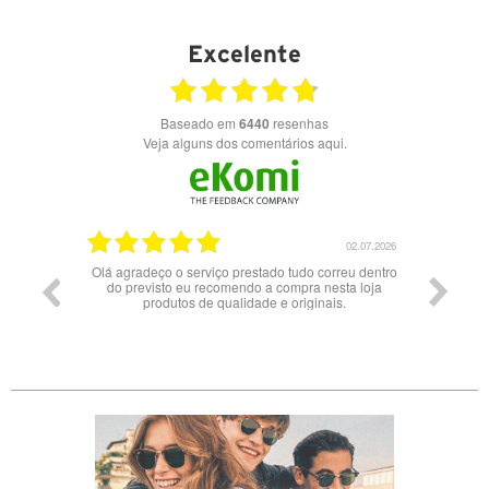
VER DETALHES
Excelente
Baseado em
6440
resenhas
Veja alguns dos comentários aqui.
26
02.07.2026
s
Olá agradeço o serviço prestado tudo correu dentro
do previsto eu recomendo a compra nesta loja
ado
produtos de qualidade e originais.
one
er
ra