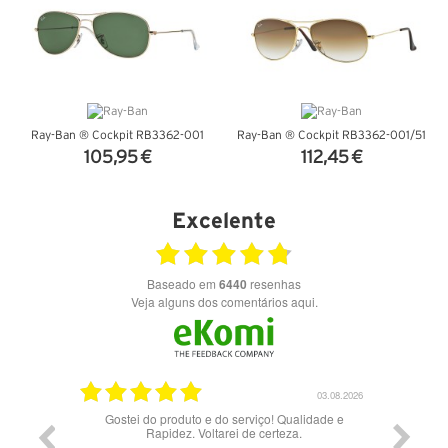
Ray-Ban ® Cockpit RB3362-001
Ray-Ban ® Cockpit RB3362-001/51
105,95 €
112,45 €
VER DETALHES
VER DETALHES
Excelente
Baseado em
6440
resenhas
Veja alguns dos comentários aqui.
03.08.2026
28.07.2026
Qualidade e
Bons óculos.
Óc
eza.