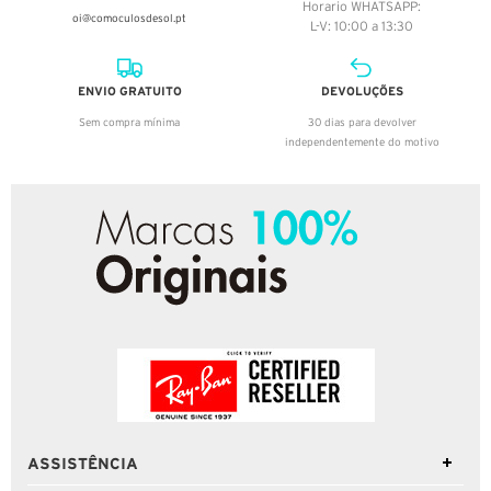
Horario WHATSAPP:
oi@comoculosdesol.pt
L-V: 10:00 a 13:30
ENVIO GRATUITO
DEVOLUÇÕES
Sem compra mínima
30 dias para devolver
independentemente do motivo
ASSISTÊNCIA