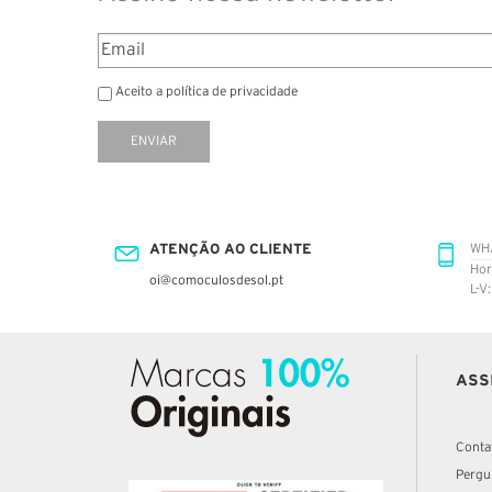
Aceito a política de privacidade
ENVIAR
ATENÇÃO AO CLIENTE
WH
Hor
oi@comoculosdesol.pt
L-V
ASS
Conta
Pergu