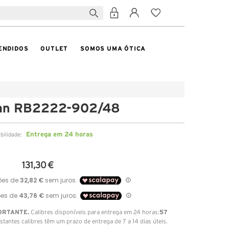
ENDIDOS
OUTLET
SOMOS UMA ÓTICA
an RB2222-902/48
Entrega em 24 horas
ibilidade:
131,30 €
ORTANTE.
57
Calibres disponíveis para entrega em 24 horas:
stantes calibres têm um prazo de entrega de 7 a 14 dias úteis.