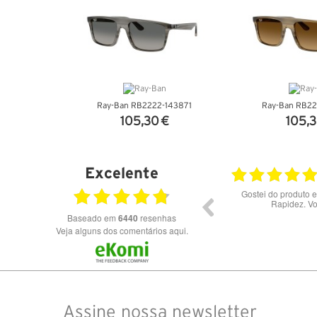
Ray-Ban RB2222-143871
Ray-Ban RB22
105,30 €
105,3
VER DETALHES
VER DET
Excelente
28.07.2026
Bons óculos.
Óculos de excelente qualidade 
preços
Baseado em
6440
resenhas
Veja alguns dos comentários aqui.
Assine nossa newsletter