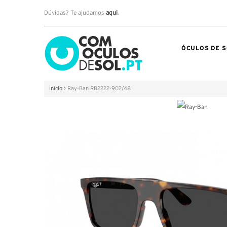
Dúvidas? Te ajudamos
aqui
.
ÓCULOS DE S
Início
>
Ray-Ban RB2222-902/48