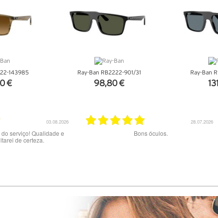
22-143985
Ray-Ban RB2222-901/31
Ray-Ban 
0 €
98,80 €
13
ALHES
VER DETALHES
VER 
23.07.2026
20.07.2026
aos melhores
Excelente serviço.
Muito b
preç
exper
tentad
pelo
errad
02/06 a