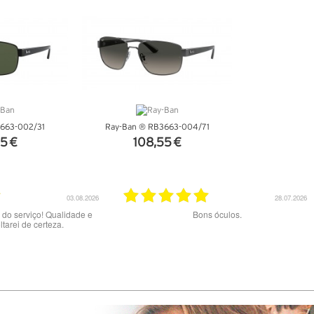
663-002/31
Ray-Ban ® RB3663-004/71
5 €
108,55 €
ALHES
VER DETALHES
20.07.2026
02.07.2026
ente serviço.
Muito bom serviço e produtos. Site claro e ótimo
preços. A entrega com a NACEX foi uma má
experiência e um péssimo serviço : dizem ter
tentado 2x a entrega mas NÃO me contactaram
pelo telefone indicado porque dizem estar
errado…Tive de fazer viagem de 60 km no dia
02/06 ao final do dia para levantar a encomenda
na central de Loures da NACEX.