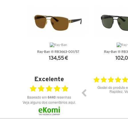
Ray-Ban ® RB3663-001/57
Ray-Ban ® RB3
134,55 €
102,0
VER DETALHES
VER DET
Excelente
6
23.07.2026
Óculos de excelente qualidade aos melhores
Excel
preços
Baseado em
6440
resenhas
Veja alguns dos comentários aqui.