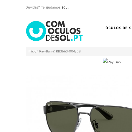
Dúvidas? Te ajudamos
aqui
.
ÓCULOS DE S
Início
>
Ray-Ban ® RB3663-004/58