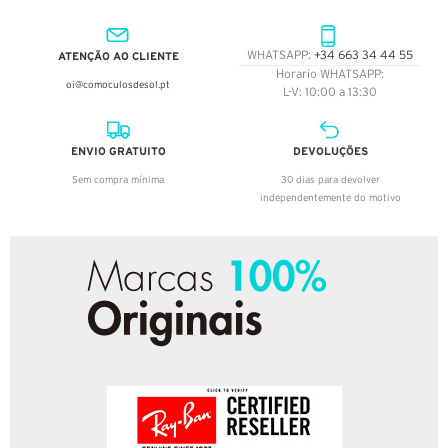
ATENÇÃO AO CLIENTE
WHATSAPP:
+34 663 34 44 55
Horario WHATSAPP:
oi@comoculosdesol.pt
L-V: 10:00 a 13:30
ENVIO GRATUITO
DEVOLUÇÕES
Sem compra mínima
30 dias para devolver
independentemente do motivo