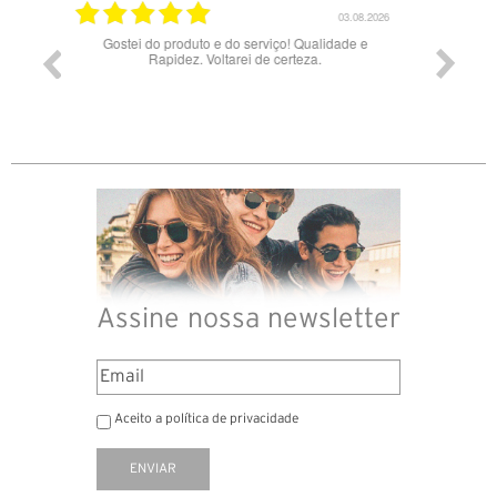
03.08.2026
28.07.2026
idade e
Bons óculos.
Óculos
Assine nossa newsletter
Aceito a política de privacidade
ENVIAR