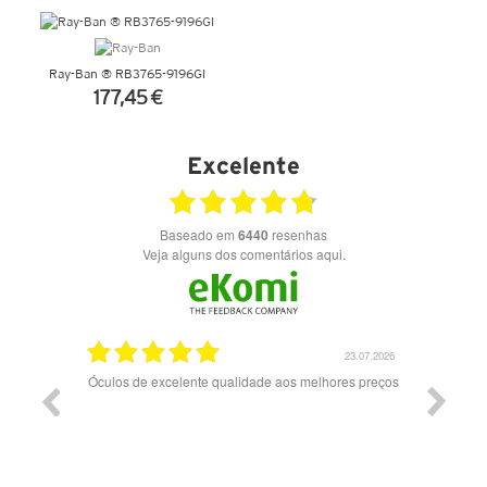
VER DETALHES
Ray-Ban ® RB3765-9196GI
177,45 €
VER DETALHES
Excelente
Baseado em
6440
resenhas
Veja alguns dos comentários aqui.
23.07.2026
20.07
alidade aos melhores preços
Excelente serviço.