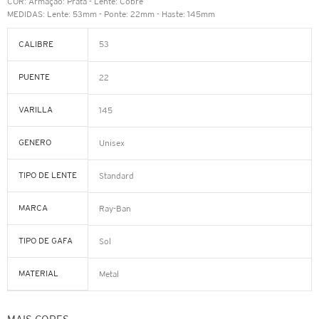
COR: Armação: Prata - Lente: Cobre
MEDIDAS: Lente: 53mm - Ponte: 22mm - Haste: 145mm
CALIBRE
53
PUENTE
22
VARILLA
145
GENERO
Unisex
TIPO DE LENTE
Standard
MARCA
Ray-Ban
TIPO DE GAFA
Sol
MATERIAL
Metal