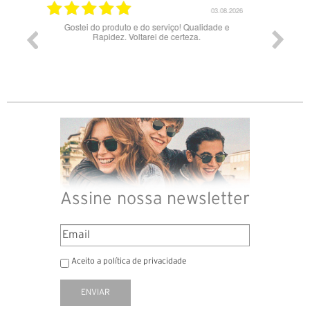
03.08.2026
28.07.2026
Qualidade e
Bons óculos.
Óc
eza.
Assine nossa newsletter
Aceito a política de privacidade
ENVIAR