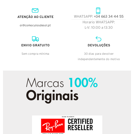
ATENÇÃO AO CLIENTE
WHATSAPP:
+34 663 34 44 55
Horario WHATSAPP:
oi@comoculosdesol.pt
L-V: 10:00 a 13:30
ENVIO GRATUITO
DEVOLUÇÕES
Sem compra mínima
30 dias para devolver
independentemente do motivo