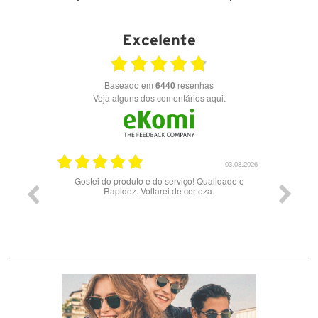
VER DETALHES
VER DETALHES
Excelente
Baseado em
6440
resenhas
Veja alguns dos comentários aqui.
03.08.2026
28.07.2026
Qualidade e
Bons óculos.
Óc
eza.