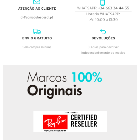
ATENÇÃO AO CLIENTE
WHATSAPP:
+34 663 34 44 55
Horario WHATSAPP:
oi@comoculosdesol.pt
L-V: 10:00 a 13:30
ENVIO GRATUITO
DEVOLUÇÕES
Sem compra mínima
30 dias para devolver
independentemente do motivo