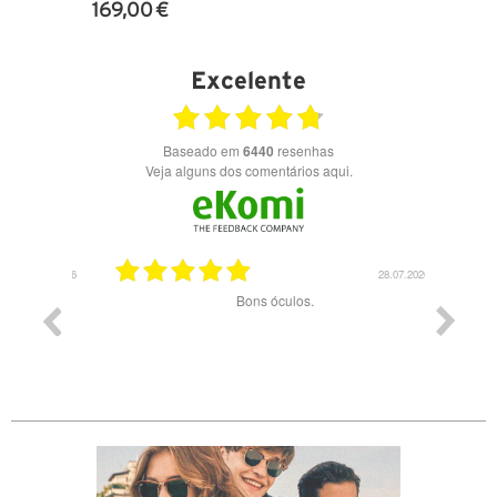
169,00 €
VER DETALHES
Excelente
Baseado em
6440
resenhas
Veja alguns dos comentários aqui.
03.08.2026
28.07.2026
ade e
Bons óculos.
Óculos d