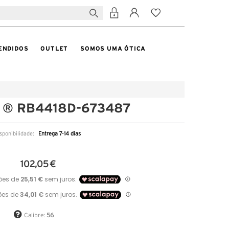
ENDIDOS
OUTLET
SOMOS UMA ÓTICA
n ® RB4418D-673487
sponibilidade:
Entrega 7-14 dias
102,05 €
Calibre:
56