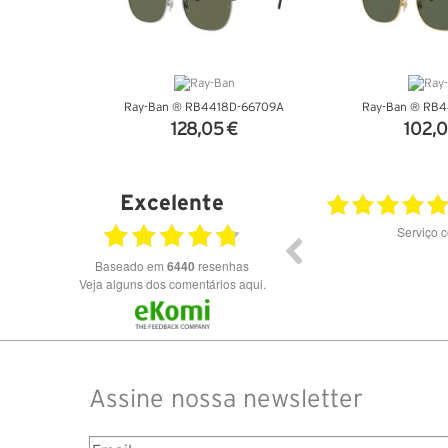
Ray-Ban ® RB4418D-66709A
Ray-Ban ® RB4
128,05 €
102,0
VER DETALHES
VER DET
Excelente
02.07.2026
Olá agradeço o serviço prestado tudo correu
Serviço 
dentro do previsto eu recomendo a compra nesta
loja produtos de qualidade e originais.
Baseado em
6440
resenhas
Veja alguns dos comentários aqui.
Assine nossa newsletter