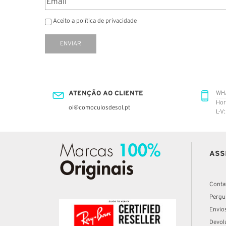
Aceito a política de privacidade
ENVIAR
ATENÇÃO AO CLIENTE
WH
Hor
oi@comoculosdesol.pt
L-V
ASS
Conta
Pergu
Envio
Devol