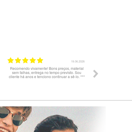
19.06.2026
Recomendo vivamente! Bons preços, material
*
sem falhas, entrega no tempo previsto. Sou
cliente há anos e tenciono continuar a sê-lo. ***