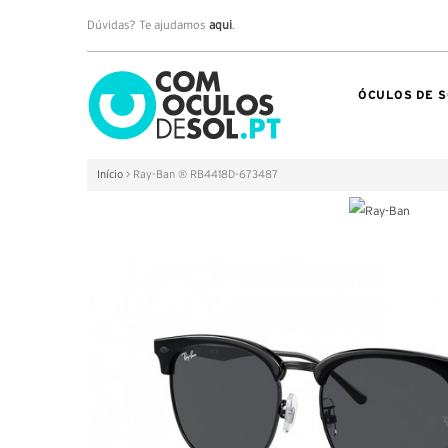
Dúvidas? Te ajudamos
aqui
.
ÓCULOS DE S
Início
>
Ray-Ban ® RB4418D-673487