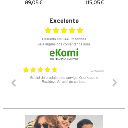
89,05 €
115,05 €
VER DETALHES
VER DETALHES
Excelente
Baseado em
6440
resenhas
Veja alguns dos comentários aqui.
03.08.2026
28.07.2026
lidade e
Bons óculos.
Óculo