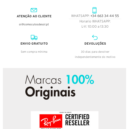
ATENÇÃO AO CLIENTE
WHATSAPP:
+34 663 34 44 55
Horario WHATSAPP:
oi@comoculosdesol.pt
L-V: 10:00 a 13:30
ENVIO GRATUITO
DEVOLUÇÕES
Sem compra mínima
30 dias para devolver
independentemente do motivo