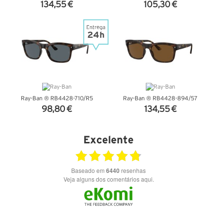
134,55 €
105,30 €
VER DETALHES
VER DETALHES
Ray-Ban ® RB4428-710/R5
Ray-Ban ® RB4428-894/57
98,80 €
134,55 €
VER DETALHES
VER DETALHES
Excelente
Baseado em
6440
resenhas
Veja alguns dos comentários aqui.