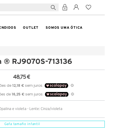
ENDIDOS
OUTLET
SOMOS UMA ÓTICA
n ® RJ9070S-713136
48,75 €
alina e violeta - Lente: Cinza/violeta
Gafa tamaño infantil