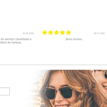
20.07.2026
02.07.20
lente serviço.
Muito bom serviço e produtos. Site claro e ótim
preços. A entrega com a NACEX foi uma má
experiência e um péssimo serviço : dizem ter
tentado 2x a entrega mas NÃO me contactara
pelo telefone indicado porque dizem estar
errado…Tive de fazer viagem de 60 km no di
02/06 ao final do dia para levantar a encomen
na central de Loures da NACEX.