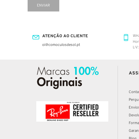
ENVIAR
ATENÇÃO AO CLIENTE
WH
Hor
oi@comoculosdesol.pt
L-V
ASS
Conta
Pergu
Envio
Devol
Forma
Garan
Blog