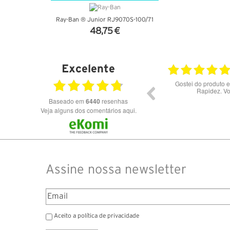
Ray-Ban ® Junior RJ9070S-100/71
48,75 €
VER DETALHES
Excelente
026
23.07.2026
Óculos de excelente qualidade aos melhores
Exce
preços
Baseado em
6440
resenhas
Veja alguns dos comentários aqui.
Assine nossa newsletter
Aceito a política de privacidade