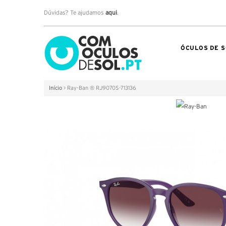
Dúvidas? Te ajudamos
aqui
.
ÓCULOS DE S
Início
>
Ray-Ban ® RJ9070S-713136