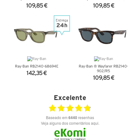
109,85 €
109,85 €
VER DETALHES
VER DETALHES
Ray-Ban RB2140-68694E
Ray-Ban ® Wayfarer RB2140-
902/R5
142,35 €
109,85 €
VER DETALHES
VER DETALHES
Excelente
Baseado em
6440
resenhas
Veja alguns dos comentários aqui.