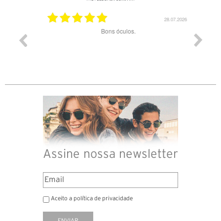
03.08.2026
28.07.2026
ade e
Bons óculos.
Óculos d
Assine nossa newsletter
Aceito a política de privacidade
ENVIAR