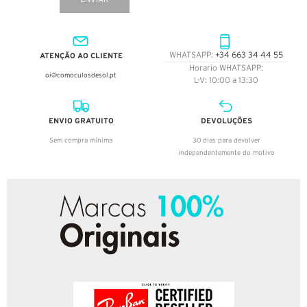
ATENÇÃO AO CLIENTE
WHATSAPP:
+34 663 34 44 55
Horario WHATSAPP:
oi@comoculosdesol.pt
L-V: 10:00 a 13:30
ENVIO GRATUITO
DEVOLUÇÕES
Sem compra mínima
30 dias para devolver
independentemente do motivo