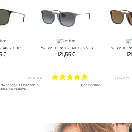
RB4187-710/71
Ray-Ban ® Chris RB4187-6592T3
Ray-Ban ® Ch
5 €
121,55 €
12
ALHES
VER DETALHES
VER 
23.07.2026
20.07.2026
aos melhores
Excelente serviço.
Muito b
preç
exper
tentad
pelo
errad
02/06 a