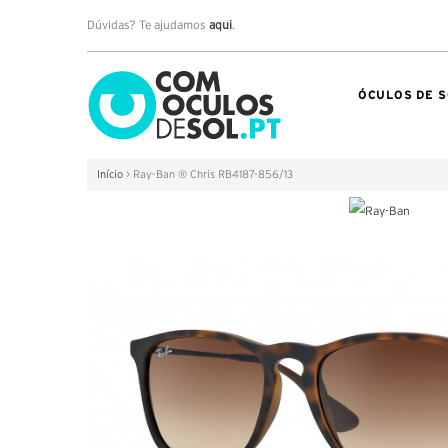
Dúvidas? Te ajudamos
aqui
.
ÓCULOS DE S
Início
>
Ray-Ban ® Chris RB4187-856/13