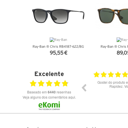
Ray-Ban ® Chris RB4187-622/8G
Ray-Ban ® Chris 
95,55 €
89,0
VER DETALHES
VER DET
Excelente
28.07.2026
Bons óculos.
Óculos de excelente qualidade 
preços
Baseado em
6440
resenhas
Veja alguns dos comentários aqui.