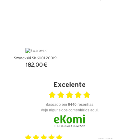
VER DETALHES
VER DETALHES
Swarovski SK6001-20019L
182,00 €
VER DETALHES
Excelente
Baseado em
6440
resenhas
Veja alguns dos comentários aqui.
03.08.2026
28.07.2026