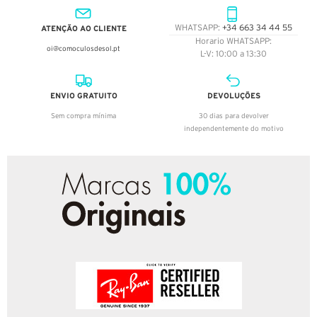
ATENÇÃO AO CLIENTE
WHATSAPP:
+34 663 34 44 55
Horario WHATSAPP:
oi@comoculosdesol.pt
L-V: 10:00 a 13:30
ENVIO GRATUITO
DEVOLUÇÕES
Sem compra mínima
30 dias para devolver
independentemente do motivo