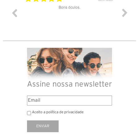
ade e
Bons óculos.
Óculos d
Assine nossa newsletter
Aceito a política de privacidade
ENVIAR