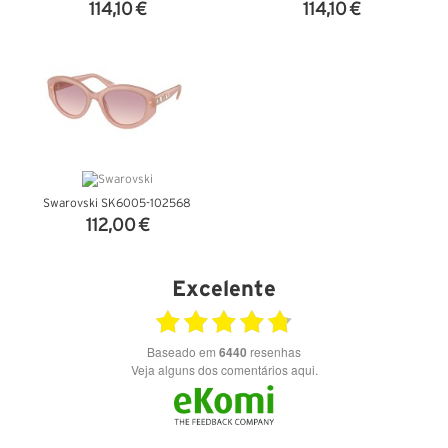
114,10 €
114,10 €
VER DETALHES
VER DETALHES
Swarovski SK6005-102568
112,00 €
VER DETALHES
Excelente
Baseado em
6440
resenhas
Veja alguns dos comentários aqui.