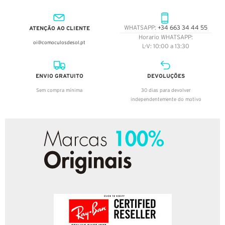
ATENÇÃO AO CLIENTE
WHATSAPP:
+34 663 34 44 55
Horario WHATSAPP:
oi@comoculosdesol.pt
L-V: 10:00 a 13:30
ENVIO GRATUITO
DEVOLUÇÕES
Sem compra mínima
30 dias para devolver
independentemente do motivo