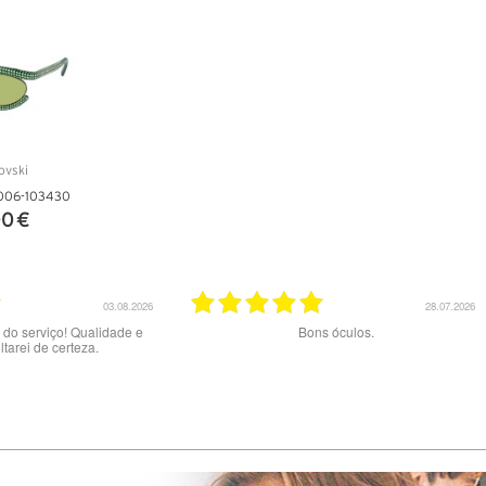
006-103430
0 €
ALHES
20.07.2026
Excelente serviço.
Muito bom serviço e produtos. Site cl
preços. A entrega com a NACEX f
experiência e um péssimo serviço :
tentado 2x a entrega mas NÃO me c
pelo telefone indicado porque diz
errado…Tive de fazer viagem de 60
02/06 ao final do dia para levantar 
na central de Loures da NAC