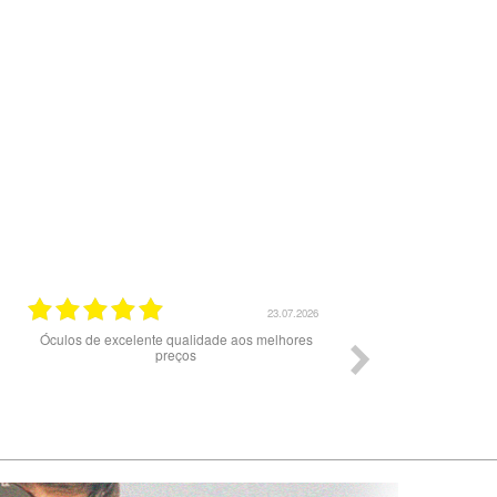
02.07.2026
02.07.2026
aro e ótimos
Olá agradeço o serviço prestado tudo correu
oi uma má
dentro do previsto eu recomendo a compra nesta
 dizem ter
loja produtos de qualidade e originais.
ontactaram
em estar
 km no dia
a encomenda
EX.