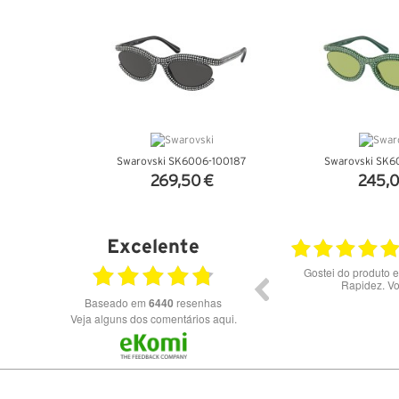
Swarovski SK6006-100187
Swarovski SK6
269,50 €
245,0
VER DETALHES
VER DET
Excelente
28.07.2026
23.07.2026
Óculos de excelente qualidade aos melhores
preços
Baseado em
6440
resenhas
Veja alguns dos comentários aqui.