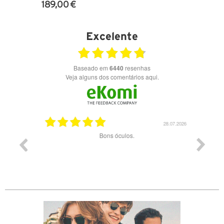
189,00 €
VER DETALHES
Excelente
Baseado em
6440
resenhas
Veja alguns dos comentários aqui.
03.08.2026
28.07.2026
ade e
Bons óculos.
Óculos d