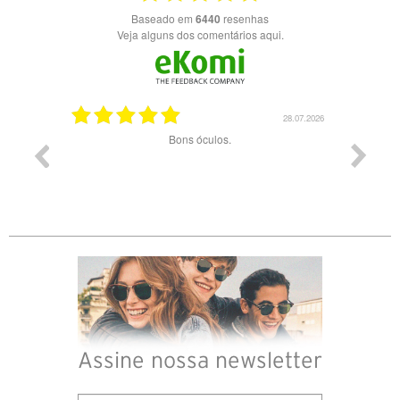
Baseado em
6440
resenhas
Veja alguns dos comentários aqui.
03.08.2026
28.07.2026
ade e
Bons óculos.
Óculos d
Assine nossa newsletter