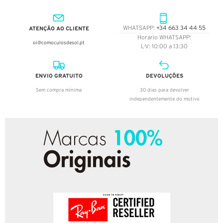
ATENÇÃO AO CLIENTE
WHATSAPP:
+34 663 34 44 55
Horario WHATSAPP:
oi@comoculosdesol.pt
L-V: 10:00 a 13:30
ENVIO GRATUITO
DEVOLUÇÕES
Sem compra mínima
30 dias para devolver
independentemente do motivo