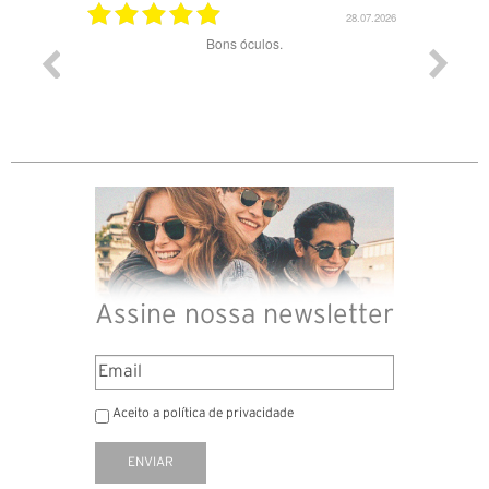
03.08.2026
28.07.2026
ade e
Bons óculos.
Óculos d
Assine nossa newsletter
Aceito a política de privacidade
ENVIAR