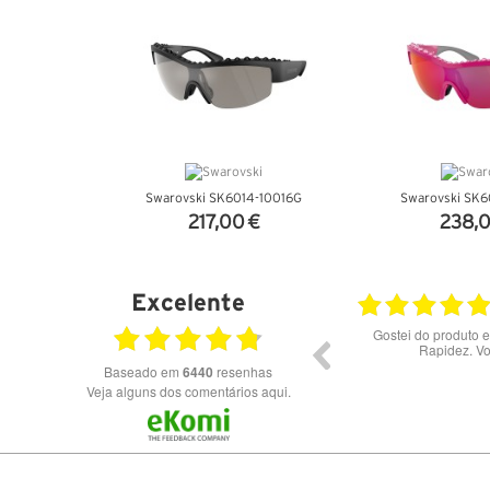
Swarovski SK6014-10016G
Swarovski SK6
217,00 €
238,0
VER DETALHES
VER DET
Excelente
28.07.2026
Bons óculos.
Óculos de excelente qualidade 
preços
Baseado em
6440
resenhas
Veja alguns dos comentários aqui.