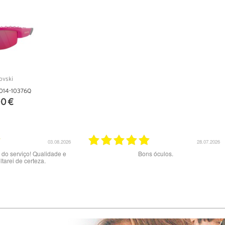
014-10376Q
0 €
ALHES
23.07.2026
20.07.2026
aos melhores
Excelente serviço.
Muito b
preç
exper
tentad
pelo
errad
02/06 a