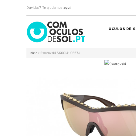
Dúvidas? Te ajudamos
aqui
.
ÓCULOS DE S
Início
>
Swarovski SK6014-10357J