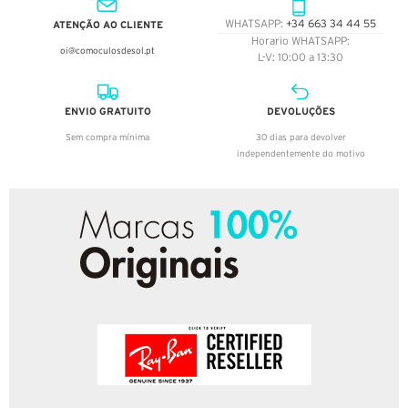
ATENÇÃO AO CLIENTE
WHATSAPP:
+34 663 34 44 55
Horario WHATSAPP:
oi@comoculosdesol.pt
L-V: 10:00 a 13:30
ENVIO GRATUITO
DEVOLUÇÕES
Sem compra mínima
30 dias para devolver
independentemente do motivo