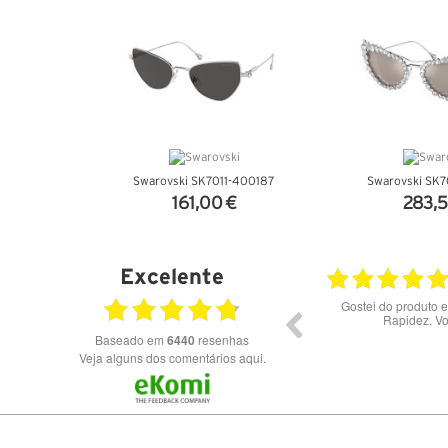
Swarovski SK7011-400187
Swarovski SK7
161,00 €
283,5
VER DETALHES
VER DET
Excelente
28.07.2026
Bons óculos.
Óculos de excelente qualidade 
preços
Baseado em
6440
resenhas
Veja alguns dos comentários aqui.