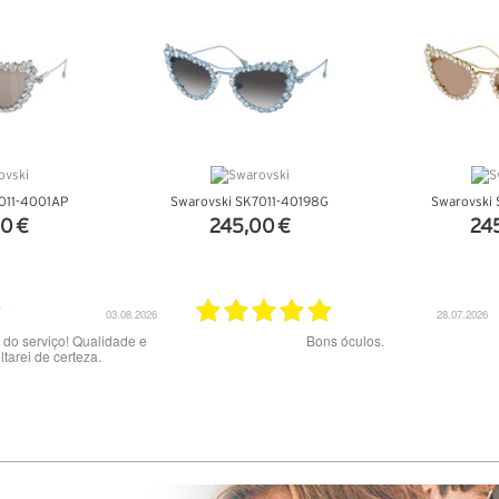
011-4001AP
Swarovski SK7011-40198G
Swarovski
0 €
245,00 €
24
ALHES
VER DETALHES
VER 
23.07.2026
20.07.2026
aos melhores
Excelente serviço.
Muito b
preç
exper
tentad
pelo
errad
02/06 a