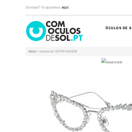
Dúvidas? Te ajudamos
aqui
.
ÓCULOS DE S
Início
>
Swarovski SK7011-4001SB