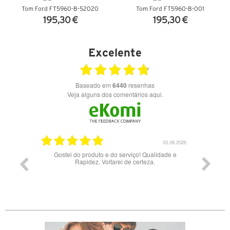
Tom Ford FT5960-B-52020
Tom Ford FT5960-B-001
195,30 €
195,30 €
VER DETALHES
VER DETALHES
Excelente
Baseado em
6440
resenhas
Veja alguns dos comentários aqui.
17.06.2026
03.08.2026
Gostei do produto e do serviço! Qualidade e
Rapidez. Voltarei de certeza.