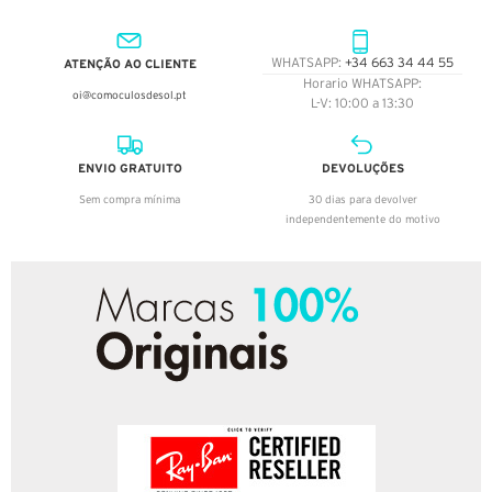
ATENÇÃO AO CLIENTE
WHATSAPP:
+34 663 34 44 55
Horario WHATSAPP:
oi@comoculosdesol.pt
L-V: 10:00 a 13:30
ENVIO GRATUITO
DEVOLUÇÕES
Sem compra mínima
30 dias para devolver
independentemente do motivo