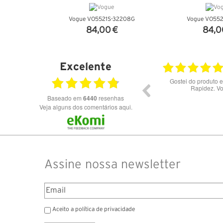
Vogue VO5521S-32208G
Vogue VO552
84,00 €
84,0
VER DETALHES
VER DET
Excelente
23.07.2026
Óculos de excelente qualidade aos melhores
Excele
preços
Baseado em
6440
resenhas
Veja alguns dos comentários aqui.
Assine nossa newsletter
Aceito a política de privacidade