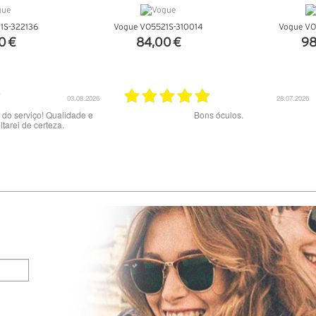
1S-322136
Vogue VO5521S-310014
Vogue VO
0 €
84,00 €
98
ALHES
VER DETALHES
VER 
20.07.2026
02.07.2026
nte serviço.
Muito bom serviço e produtos. Site claro e ótimos
preços. A entrega com a NACEX foi uma má
experiência e um péssimo serviço : dizem ter
tentado 2x a entrega mas NÃO me contactaram
pelo telefone indicado porque dizem estar
errado…Tive de fazer viagem de 60 km no dia
02/06 ao final do dia para levantar a encomenda
na central de Loures da NACEX.