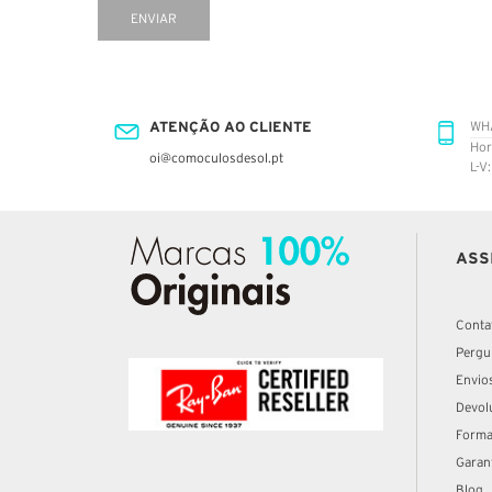
ENVIAR
ATENÇÃO AO CLIENTE
WH
Hor
oi@comoculosdesol.pt
L-V
ASS
Conta
Pergu
Envio
Devol
Forma
Garan
Blog