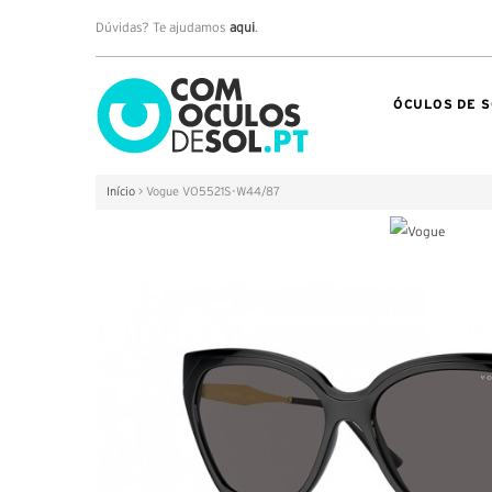
Dúvidas? Te ajudamos
aqui
.
ÓCULOS DE S
Início
>
Vogue VO5521S-W44/87