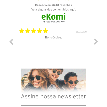
Baseado em
6440
resenhas
Veja alguns dos comentários aqui.
03.08.2026
28.07.2026
ade e
Bons óculos.
Óculos d
Assine nossa newsletter