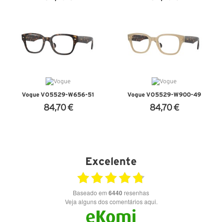
VER DETALHES
VER DETALHES
Vogue VO5529-W656-51
Vogue VO5529-W900-49
84,70 €
84,70 €
VER DETALHES
VER DETALHES
Excelente
Baseado em
6440
resenhas
Veja alguns dos comentários aqui.