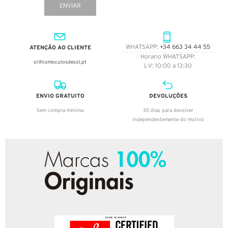
ENVIAR
ATENÇÃO AO CLIENTE
WHATSAPP:
+34 663 34 44 55
Horario WHATSAPP:
oi@comoculosdesol.pt
L-V: 10:00 a 13:30
ENVIO GRATUITO
DEVOLUÇÕES
Sem compra mínima
30 dias para devolver
independentemente do motivo