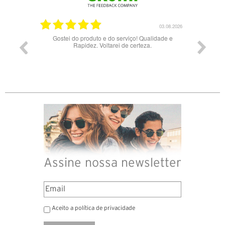
03.08.2026
28.07.2026
ade e
Bons óculos.
Óculos d
Assine nossa newsletter
Aceito a política de privacidade