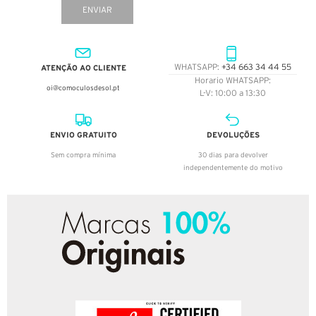
ENVIAR
ATENÇÃO AO CLIENTE
WHATSAPP:
+34 663 34 44 55
Horario WHATSAPP:
oi@comoculosdesol.pt
L-V: 10:00 a 13:30
ENVIO GRATUITO
DEVOLUÇÕES
Sem compra mínima
30 dias para devolver
independentemente do motivo