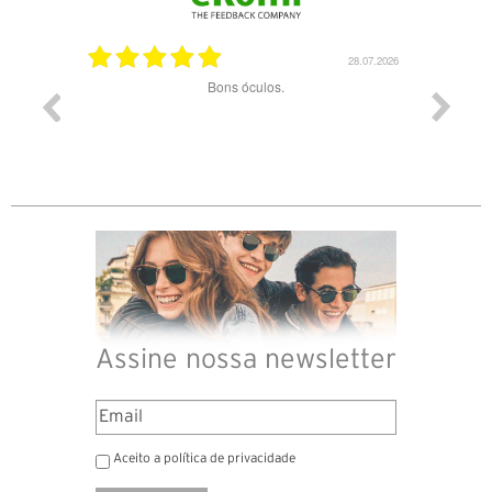
03.08.2026
28.07.2026
ade e
Bons óculos.
Óculos d
Assine nossa newsletter
Aceito a política de privacidade