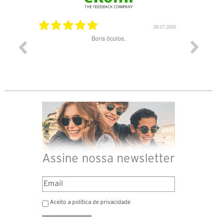
03.08.2026
28.07.2026
ade e
Bons óculos.
Óculos d
Assine nossa newsletter
Aceito a política de privacidade