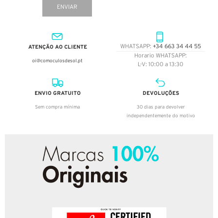
ENVIAR
ATENÇÃO AO CLIENTE
WHATSAPP:
+34 663 34 44 55
Horario WHATSAPP:
oi@comoculosdesol.pt
L-V: 10:00 a 13:30
ENVIO GRATUITO
DEVOLUÇÕES
Sem compra mínima
30 dias para devolver
independentemente do motivo