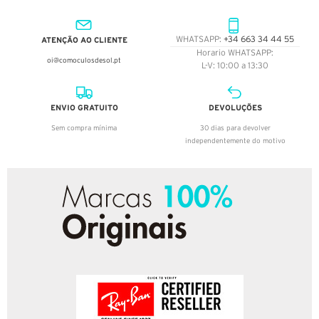
ATENÇÃO AO CLIENTE
WHATSAPP:
+34 663 34 44 55
Horario WHATSAPP:
oi@comoculosdesol.pt
L-V: 10:00 a 13:30
ENVIO GRATUITO
DEVOLUÇÕES
Sem compra mínima
30 dias para devolver
independentemente do motivo