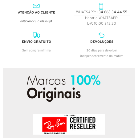
ATENÇÃO AO CLIENTE
WHATSAPP:
+34 663 34 44 55
Horario WHATSAPP:
oi@comoculosdesol.pt
L-V: 10:00 a 13:30
ENVIO GRATUITO
DEVOLUÇÕES
Sem compra mínima
30 dias para devolver
independentemente do motivo