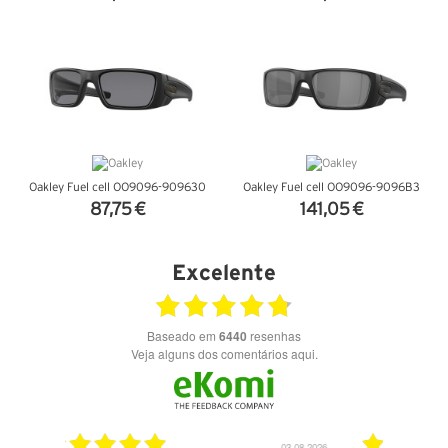
VER DETALHES
VER DETALHES
Oakley Fuel cell OO9096-909630
Oakley Fuel cell OO9096-9096B3
87,75 €
141,05 €
VER DETALHES
VER DETALHES
Excelente
Baseado em
6440
resenhas
Veja alguns dos comentários aqui.
03.08.2026
28.07.2026