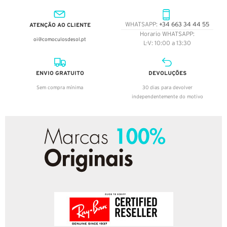
ATENÇÃO AO CLIENTE
WHATSAPP:
+34 663 34 44 55
Horario WHATSAPP:
oi@comoculosdesol.pt
L-V: 10:00 a 13:30
ENVIO GRATUITO
DEVOLUÇÕES
Sem compra mínima
30 dias para devolver
independentemente do motivo