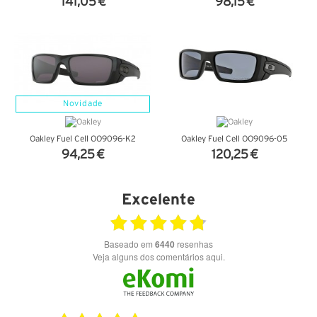
141,05 €
98,15 €
VER DETALHES
VER DETALHES
Novidade
Oakley Fuel Cell OO9096-K2
Oakley Fuel Cell OO9096-05
94,25 €
120,25 €
VER DETALHES
VER DETALHES
Excelente
Baseado em
6440
resenhas
Veja alguns dos comentários aqui.