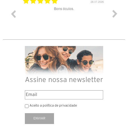
03.08.2026
28.07.2026
ade e
Bons óculos.
Óculos d
Assine nossa newsletter
Aceito a política de privacidade
ENVIAR