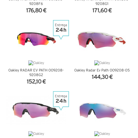
9208F6
9208G1
176,80 €
171,60 €
VER DETALHES
VER DETALHES
Oakley RADAR EV PATH OO9208-
Oakley Radar Ev Path OO9208-05
9208G2
144,30 €
152,10 €
VER DETALHES
VER DETALHES