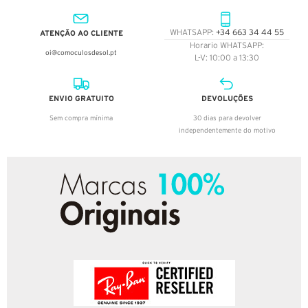
ATENÇÃO AO CLIENTE
WHATSAPP:
+34 663 34 44 55
Horario WHATSAPP:
oi@comoculosdesol.pt
L-V: 10:00 a 13:30
ENVIO GRATUITO
DEVOLUÇÕES
Sem compra mínima
30 dias para devolver
independentemente do motivo