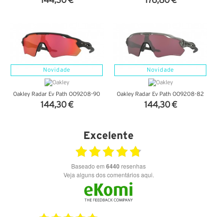
144,30 €
176,80 €
VER DETALHES
VER DETALHES
Novidade
Novidade
Oakley Radar Ev Path OO9208-90
Oakley Radar Ev Path OO9208-82
144,30 €
144,30 €
VER DETALHES
VER DETALHES
Excelente
Baseado em
6440
resenhas
Veja alguns dos comentários aqui.