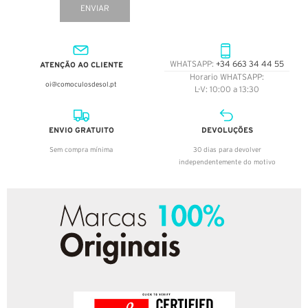
ENVIAR
ATENÇÃO AO CLIENTE
WHATSAPP:
+34 663 34 44 55
Horario WHATSAPP:
oi@comoculosdesol.pt
L-V: 10:00 a 13:30
ENVIO GRATUITO
DEVOLUÇÕES
Sem compra mínima
30 dias para devolver
independentemente do motivo