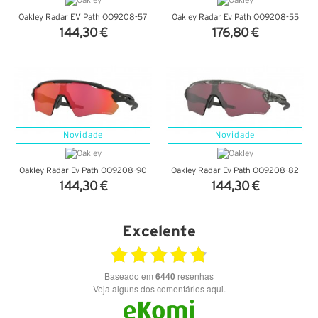
Oakley Radar EV Path OO9208-57
Oakley Radar Ev Path OO9208-55
144,30 €
176,80 €
VER DETALHES
VER DETALHES
Novidade
Novidade
Oakley Radar Ev Path OO9208-90
Oakley Radar Ev Path OO9208-82
144,30 €
144,30 €
VER DETALHES
VER DETALHES
Excelente
Baseado em
6440
resenhas
Veja alguns dos comentários aqui.