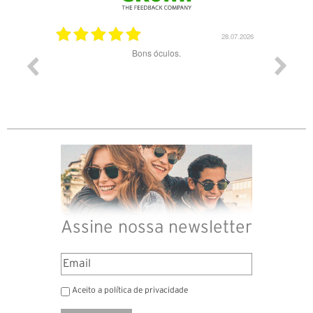
03.08.2026
28.07.2026
ade e
Bons óculos.
Óculos d
Assine nossa newsletter
Aceito a política de privacidade